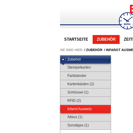
STARTSEITE
ZUBEHÖR
ZEI
SIE SIND HIER:
/
ZUBEHÖR
/
INFAROT AUSWE
Zubehör
Stempelkarten
Farbbänder
Kartenkästen (2)
Schlüssel (1)
RFID (2)
Infarot Ausweis
Akkus (1)
Sonstiges (1)