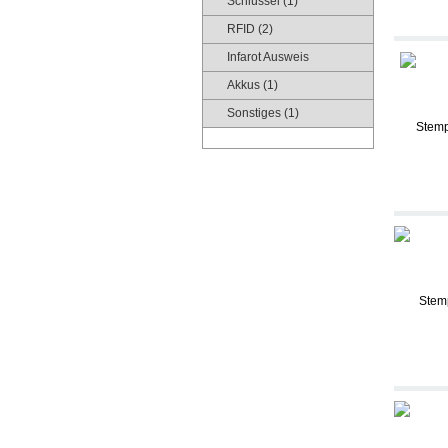
Schlüssel (1)
RFID (2)
Infarot Ausweis
Akkus (1)
Sonstiges (1)