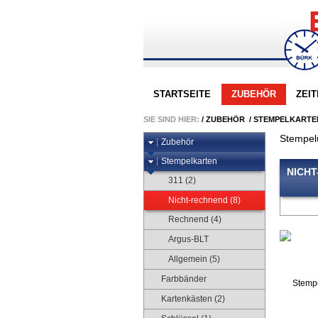
STARTSEITE
ZUBEHÖR
ZEI
SIE SIND HIER:
/
ZUBEHÖR
/
STEMPELKARTE
Stempel
Zubehör
Stempelkarten
NICH
311 (2)
Nicht-rechnend (8)
Rechnend (4)
Argus-BLT
Allgemein (5)
Farbbänder
Kartenkästen (2)