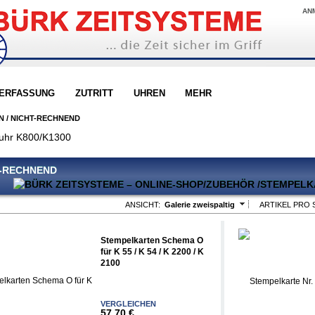
AN
TERFASSUNG
ZUTRITT
UHREN
MEHR
N
/
NICHT-RECHNEND
uhr K800/K1300
T-RECHNEND
ANSICHT:
Galerie zweispaltig
ARTIKEL PRO S
Stempelkarten Schema O
für K 55 / K 54 / K 2200 / K
2100
VERGLEICHEN
57,70 €