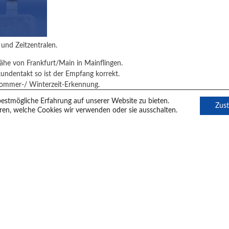
und Zeitzentralen.
Nähe von Frankfurt/Main in Mainflingen.
undentakt so ist der Empfang korrekt.
Sommer-/ Winterzeit-Erkennung.
estmögliche Erfahrung auf unserer Website zu bieten.
Zus
ren, welche Cookies wir verwenden oder sie ausschalten.
ositioning System)
tuhren
) besteht aus der Impulsuhrensteuerung IF 49 und dem DCF77-Fun
ensteuerung ermöglicht die Funkführung von bis zu 4 analogen Nebenu
erzeitumstellung.
DCF77-Zeitübernahme ist durch hochentwickelte Algorithmen garantiert.
ährleistet.