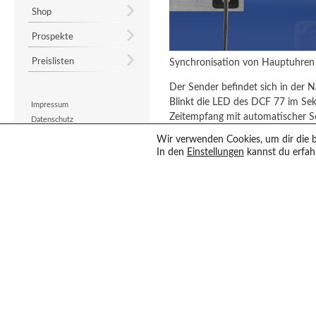
Shop
Prospekte
Preislisten
Synchronisation von Hauptuhren 
Der Sender befindet sich in der 
Blinkt die LED des DCF 77 im Sek
Impressum
Zeitempfang mit automatischer 
Datenschutz
Kontakt
Wir verwenden Cookies, um dir die b
DCF-Funkempfänger
Copyright: 2023 Bürk Zeitsysteme
In den
Einstellungen
kannst du erfah
europaweit
GPS-Sateliten-Zeitsignal (Global P
weltweit
Der TIME KIT TK 77 (
siehe Haup
keine Batterien benötigt.
Diese wartungsfreie DCF 77-Uhr
vollautomatischer Sommer-/ Wint
Eine sichere, vollautomatische 
auf die korrekte Zeit ist somit gew