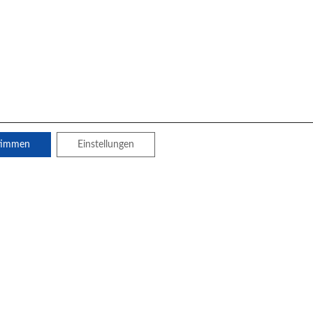
timmen
Einstellungen
kempfänger AD 650. Er ist absolut wartungsfrei, da er
hrwerken. Aus Nebenuhren werden so Funkuhren mit
 Eine Nachführung aller angeschlossenen Nebenuhrwerke